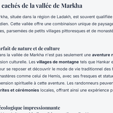
 cachés de la vallée de Markha
rkha, située dans la région de Ladakh, est souvent qualifié
ndien. Cette vallée offre une combinaison unique de paysage
tes, parsemées de petits villages pittoresques et de monast
fait de nature et de culture
ns la vallée de Markha n'est pas seulement une
aventure n
sion culturelle. Les
villages de montagne
tels que Hankar e
our se reposer et découvrir le mode de vie traditionnel des 
astères comme celui de Hemis, avec ses fresques et statu
mension spirituelle à cette aventure. Les randonneurs peuv
s
rites et cérémonies
locales, offrant ainsi une expérience
 écologique impressionnante