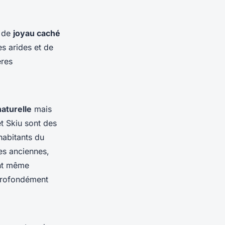
e de
joyau caché
s arides et de
ères
aturelle
mais
t Skiu sont des
habitants du
es anciennes,
ent même
 profondément