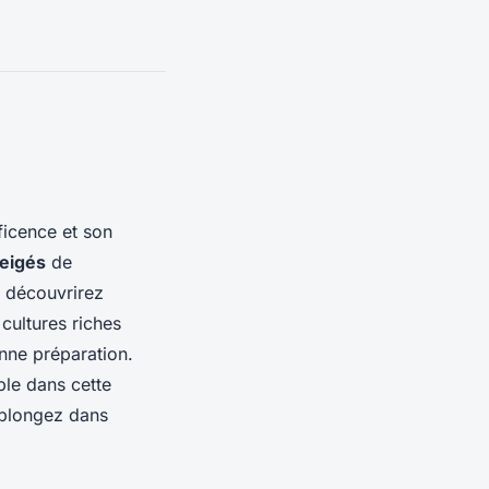
ficence et son
neigés
de
 découvrirez
cultures riches
nne préparation.
le dans cette
 plongez dans