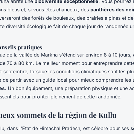
rkha abrite une
biodiversité exceptionnelle
. Vous pourrez 
ns bleus et, si vous êtes chanceux, des
panthères des nei
verseront des forêts de bouleaux, des prairies alpines et d
tte diversité écologique fait de chaque jour de randonnée u
conseils pratiques
ique de la vallée de Markha s'étend sur environ 8 à 10 jours,
de 70 à 80 km. Le meilleur moment pour entreprendre cett
 et septembre, lorsque les conditions climatiques sont les plu
de partir avec un guide local pour mieux comprendre les se
es
. Un bon équipement, une préparation physique et une ac
ssentiels pour profiter pleinement de cette randonnée.
ueux sommets de la région de Kullu
llu, dans l'État de Himachal Pradesh, est célèbre pour ses
s