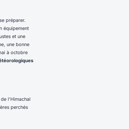
 se préparer.
 un équipement
ustes et une
ne, une bonne
mai à octobre
étéorologiques
e de l'Himachal
tères perchés