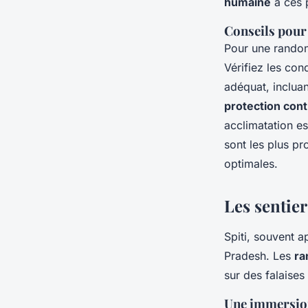
humaine
à ces 
Conseils pour
Pour une randonn
Vérifiez les con
adéquat, inclua
protection contr
acclimatation es
sont les plus pr
optimales.
Les sentier
Spiti, souvent a
Pradesh. Les
ra
sur des falaises
Une immersion