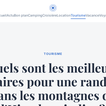
ueil
Actu
Bon plan
Camping
Croisière
Location
Tourisme
Vacance
Voy
TOURISME
els sont les meille
raires pour une ran
ans les montagnes 