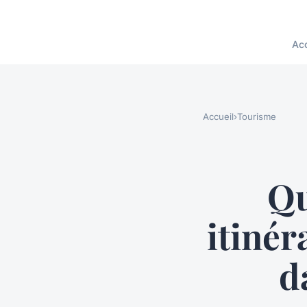
Acc
Accueil
›
Tourisme
Qu
itiné
d