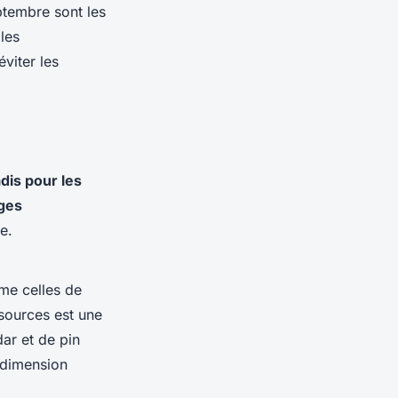
ptembre sont les
les
viter les
dis pour les
ages
e.
me celles de
sources est une
ar et de pin
e dimension