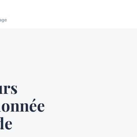
age
urs
donnée
de