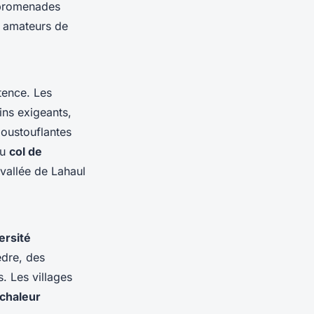
s promenades
s amateurs de
tence. Les
ins exigeants,
poustouflantes
du
col de
vallée de Lahaul
ersité
èdre, des
s. Les villages
chaleur