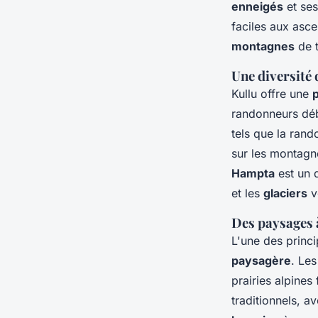
enneigés
et ses
faciles aux asce
montagnes
de t
Une diversité 
Kullu offre une
p
randonneurs déb
tels que la ran
sur les montagn
Hampta
est un 
et les
glaciers
v
Des paysages à
L'une des princi
paysagère
. Le
prairies alpines
traditionnels, a