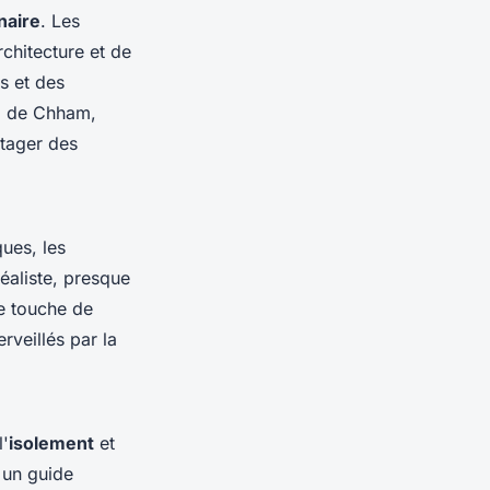
naire
. Les
chitecture et de
s et des
val de Chham,
tager des
ques, les
éaliste, presque
ne touche de
veillés par la
l'
isolement
et
 un guide