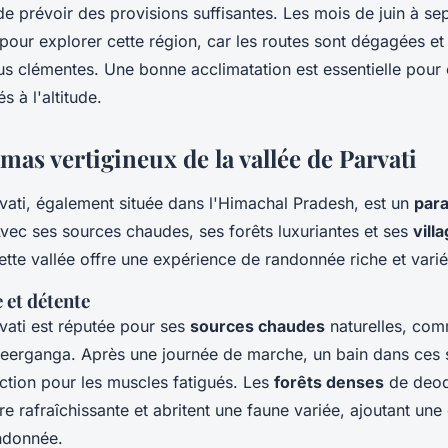
e prévoir des provisions suffisantes. Les mois de juin à se
pour explorer cette région, car les routes sont dégagées et 
s clémentes. Une bonne acclimatation est essentielle pour é
s à l'altitude.
as vertigineux de la vallée de Parvati
rvati, également située dans l'Himachal Pradesh, est un
para
Avec ses sources chaudes, ses forêts luxuriantes et ses
vill
cette vallée offre une expérience de randonnée riche et varié
 et détente
vati est réputée pour ses
sources chaudes
naturelles, com
eerganga. Après une journée de marche, un bain dans ces 
ction pour les muscles fatigués. Les
forêts denses
de deod
e rafraîchissante et abritent une faune variée, ajoutant un
ndonnée.