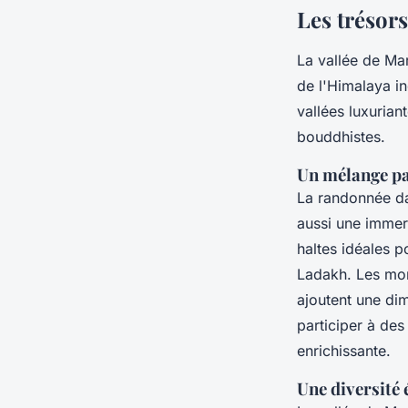
Les trésors
La vallée de Ma
de l'Himalaya i
vallées luxurian
bouddhistes.
Un mélange par
La randonnée da
aussi une immer
haltes idéales p
Ladakh. Les mon
ajoutent une di
participer à de
enrichissante.
Une diversité