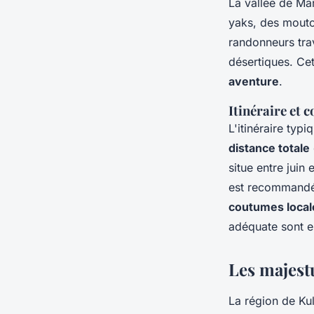
La vallée de Ma
yaks, des mouto
randonneurs tra
désertiques. Ce
aventure
.
Itinéraire et 
L'itinéraire typ
distance totale
situe entre juin
est recommandé 
coutumes local
adéquate sont e
Les majest
La région de Ku