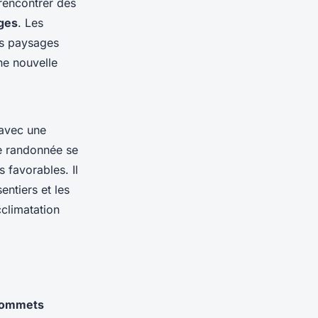
rencontrer des
ges
. Les
es paysages
ne nouvelle
 avec une
e randonnée se
s favorables. Il
ntiers et les
climatation
ommets