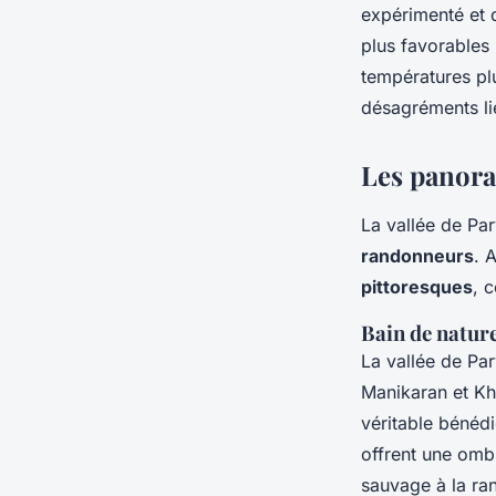
expérimenté et d
plus favorables 
températures plu
désagréments lié
Les panoram
La vallée de Pa
randonneurs
. 
pittoresques
, 
Bain de nature
La vallée de Par
Manikaran et Kh
véritable bénédi
offrent une ombr
sauvage à la ra