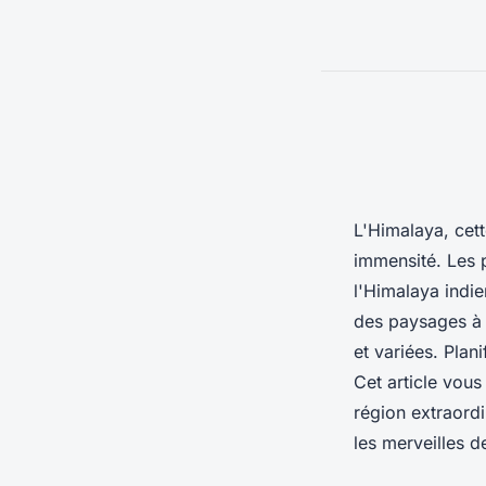
L'Himalaya, cet
immensité. Les p
l'Himalaya indie
des paysages à c
et variées. Pla
Cet article vous
région extraord
les merveilles d