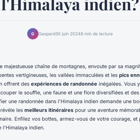
l'Himalaya indien?
Gaspard
30 juin 2024
8 min de lecture
G
te majestueuse chaîne de montagnes, envoute par sa magni
entes vertigineuses, les vallées immaculées et les
pics en
n offrent des
expériences de randonnée
inégalées. Vous y
ouper le souffle, une faune et une flore diversifiées et des 
nifier une randonnée dans l'Himalaya indien demande une bo
 révèle les
meilleurs itinéraires
pour une aventure mémorab
inaire. Enfilez vos bottes, armez-vous de votre courage, et
e l'Himalaya indien.