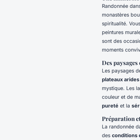
Randonnée dans 
monastères boud
spiritualité. Vo
peintures mural
sont des occasi
moments convivi
Des paysages 
Les paysages de 
plateaux arides
mystique. Les la
couleur et de m
pureté
et la
sér
Préparation 
La randonnée da
des
conditions 